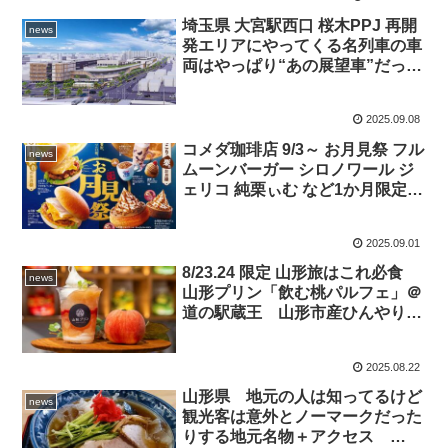
ヂミサンド チーズタッカルビ ど
れも◎
埼玉県 大宮駅西口 桜木PPJ 再開
news
発エリアにやってくる名列車の車
両はやっぱり“あの展望車”だっ
た！ JR東日本が正式アナウン
ス♪ 2027年春竣工
2025.09.08
コメダ珈琲店 9/3～ お月見祭 フル
news
ムーンバーガー シロノワール ジ
ェリコ 純栗ぃむ など1か月限定7
品が登場！
2025.09.01
8/23.24 限定 山形旅はこれ必食
news
山形プリン「飲む桃パルフェ」＠
道の駅蔵王 山形市産ひんやり桃
の絶品ハーモニーを♪
2025.08.22
山形県 地元の人は知ってるけど
news
観光客は意外とノーマークだった
りする地元名物＋アクセス