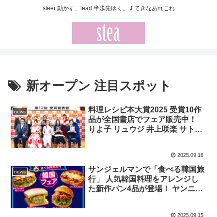
steer 動かす、lead 半歩先ゆく。すてきなあれこれ
新オープン 注目スポット
料理レシピ本大賞2025 受賞10作
news
品が全国書店でフェア販売中！
りよ子 リュウジ 井上咲楽 サトウ
ユカ らの注目著作が書店にズラ
リ
2025.09.16
サンジェルマンで「食べる韓国旅
news
行」 人気韓国料理をアレンジし
た新作パン4品が登場！ ヤンニョ
ムチキンバーガー 甘辛プルコギ
の塩パンサンド もちもち海鮮チ
2025.09.15