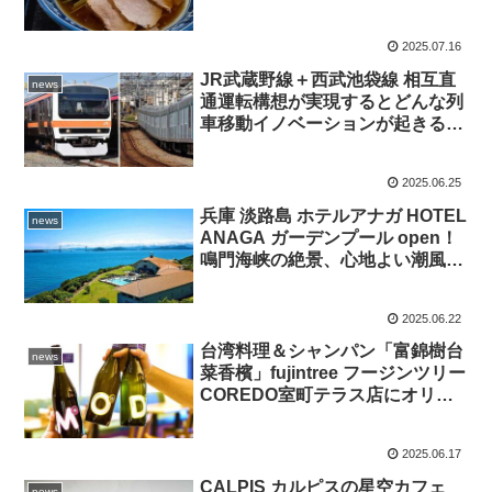
2025 夏
2025.07.16
JR武蔵野線＋西武池袋線 相互直
news
通運転構想が実現するとどんな列
車移動イノベーションが起きる
か 都心直通線＋環状線の接続で
つながる鉄道未来
2025.06.25
兵庫 淡路島 ホテルアナガ HOTEL
news
ANAGA ガーデンプール open！
鳴門海峡の絶景、心地よい潮風、
唯一無二の鱧料理とリゾートステ
イ時間
2025.06.22
台湾料理＆シャンパン「富錦樹台
news
菜香檳」fujintree フージンツリー
COREDO室町テラス店にオリジ
ナル ナチュールワイン3種が6/20
登場 本格台湾料理とのペアリン
2025.06.17
グを体感
CALPIS カルピスの星空カフェ
news