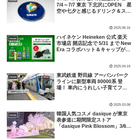
7/4～7/7 東京 下北沢にOPEN 星
空や七夕と感じるドリンク＆スイ
ーツで幸せ～♪♪ アサヒ飲料
2025.06.16
ハイネケン Heineken 公式 楽天
news
市場店 開店記念で 5/31 まで New
Era コラボハット＆キャップが当
たる！ しかも 4/30 まで楽天ポイ
ントは10倍に
2025.04.19
東武鉄道 野田線 アーバンパーク
news
ラインに新型車両 80000系 登
場！ 車内にうれしい子育てファ
ミリー空間、潮田玲子ママもイチ
推し＿沿線価値＆注目度もさらに
2025.03.08
アップ
韓国人気コスメ dasique が東京
news
表参道に期間限定ストア
「dasique Pink Blossom」3/6～
3/30 open！ 韓国店舗でしか手に
入らないミニギフトバックも販