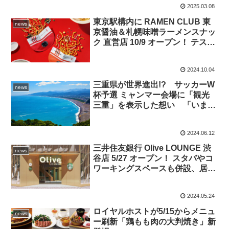
2025.03.08
売、ひと足早い桜のお花見も♪
東京駅構内に RAMEN CLUB 東
news
京醤油＆札幌味噌ラーメンスナッ
ク 直営店 10/9 オープン！ テスト
販売で14万袋 即売した COC
の“傑作”が東京駅で手に入る奇跡
2024.10.04
三重県が世界進出!? サッカーW
news
杯予選 ミャンマー会場に「観光
三重」を表示した想い 「いま訪
れたい三重の絶景地」をチェック
2024.06.12
三井住友銀行 Olive LOUNGE 渋
news
谷店 5/27 オープン！ スタバやコ
ワーキングスペースも併設、居心
地いい空間で金融相談
2024.05.24
ロイヤルホストが5/15からメニュ
news
ー刷新「鶏もも肉の大判焼き」新