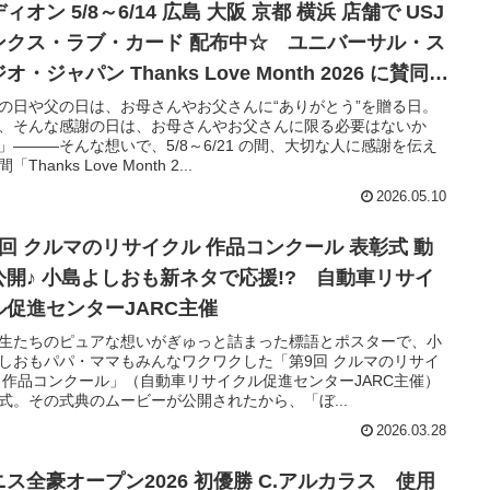
ィオン 5/8～6/14 広島 大阪 京都 横浜 店舗で USJ
ンクス・ラブ・カード 配布中☆ ユニバーサル・ス
オ・ジャパン Thanks Love Month 2026 に賛同し
施
の日や父の日は、お母さんやお父さんに“ありがとう”を贈る日。
、そんな感謝の日は、お母さんやお父さんに限る必要はないか
」―――そんな想いで、5/8～6/21 の間、大切な人に感謝を伝え
「Thanks Love Month 2...
2026.05.10
9回 クルマのリサイクル 作品コンクール 表彰式 動
公開♪ 小島よしおも新ネタで応援!? 自動車リサイ
ル促進センターJARC主催
生たちのピュアな想いがぎゅっと詰まった標語とポスターで、小
しおもパパ・ママもみんなワクワクした「第9回 クルマのリサイ
 作品コンクール」（自動車リサイクル促進センターJARC主催）
式。その式典のムービーが公開されたから、「ぼ...
2026.03.28
ニス全豪オープン2026 初優勝 C.アルカラス 使用