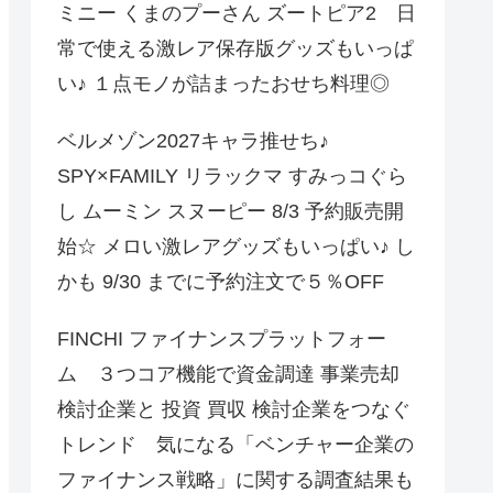
ミニー くまのプーさん ズートピア2 日
常で使える激レア保存版グッズもいっぱ
い♪ １点モノが詰まったおせち料理◎
ベルメゾン2027キャラ推せち♪
SPY×FAMILY リラックマ すみっコぐら
し ムーミン スヌーピー 8/3 予約販売開
始☆ メロい激レアグッズもいっぱい♪ し
かも 9/30 までに予約注文で５％OFF
FINCHI ファイナンスプラットフォー
ム ３つコア機能で資金調達 事業売却
検討企業と 投資 買収 検討企業をつなぐ
トレンド 気になる「ベンチャー企業の
ファイナンス戦略」に関する調査結果も