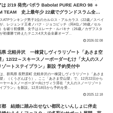
は 2/19 発売バボラ Babolat PURE AERO 98 ＋
PM TEAM 史上最年少 22歳でグランドスラム全制
達成
スATPランキング男子1位のカルロス・アルカラス（22歳／スペイ
が、レジェンド王者ノバク・ジョコビッチ（同4位／38歳／セル
）を破り初優勝、女子はエレーナ・ルバキナ（26歳／カザフスタ
が初優勝で終えたテニス4大大会全豪オープ...
2026.02.08
馬県 北軽井沢 一棟貸しヴィラリゾート「あさま空
望」12/22～スキースノーボーダーむけ「大人のスノ
リゾートステイプラン」新設 予約受付中
は、群馬県 長野原町 北軽井沢の一棟貸しヴィラリゾート「あさま
望」（くうざんぼう）。ここ「あさま空山望」で、12月22日から
ーヤー＆スノーボーダー向けヴィラ滞在『大人のスノーリゾート
イプラン』を新設。12月18日から予約を受...
2025.12.18
京都 結婚に踏み出せない都民といんしょに伴走