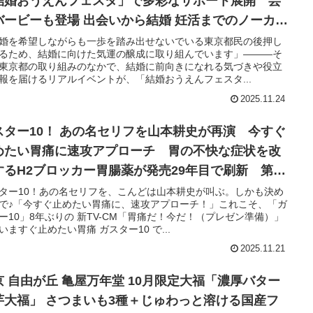
結婚おうえんフェスタ」で多彩なサポート展開 芸
バービーも登場 出会いから結婚 妊活までのノーカッ
収録映像にヒントがいっぱい
婚を希望しながらも一歩を踏み出せないでいる東京都民の後押し
るため、結婚に向けた気運の醸成に取り組んでいます」―――そ
東京都の取り組みのなかで、結婚に前向きになれる気づきや役立
報を届けるリアルイベントが、「結婚おうえんフェスタ...
2025.11.24
スター10！ あの名セリフを山本耕史が再演 今すぐ
めたい胃痛に速攻アプローチ 胃の不快な症状を改
するH2ブロッカー胃腸薬が発売29年目で刷新 第一
共ヘルスケア
ター10！あの名セリフを、こんどは山本耕史が叫ぶ。しかも決め
で♪「今すぐ止めたい胃痛に、速攻アプローチ！」これこそ、「ガ
ー10」8年ぶりの 新TV-CM「胃痛だ！今だ！（プレゼン準備）」
いますぐ止めたい胃痛 ガスター10 で...
2025.11.21
京 自由が丘 亀屋万年堂 10月限定大福「濃厚バター
芋大福」 さつまいも3種＋じゅわっと溶ける国産フ