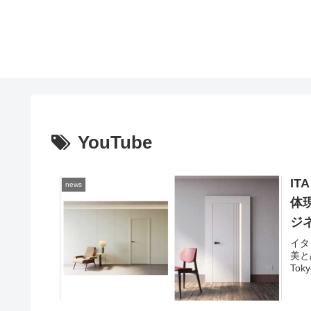
YouTube
IT
news
体
ジネ
チ
イタ
美と
Tok