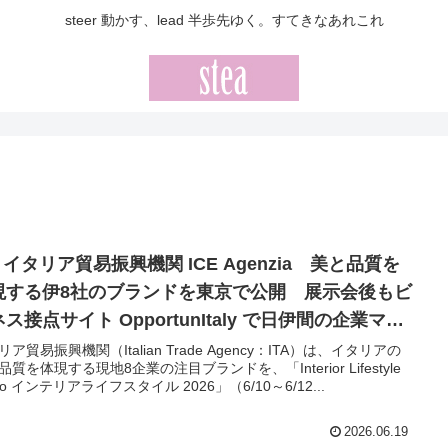
steer 動かす、lead 半歩先ゆく。すてきなあれこれ
A イタリア貿易振興機関 ICE Agenzia 美と品質を
現する伊8社のブランドを東京で公開 展示会後もビ
ス接点サイト OpportunItaly で日伊間の企業マッ
ング機会をサポート
リア貿易振興機関（Italian Trade Agency：ITA）は、イタリアの
品質を体現する現地8企業の注目ブランドを、「Interior Lifestyle
yo インテリアライフスタイル 2026」（6/10～6/12...
2026.06.19