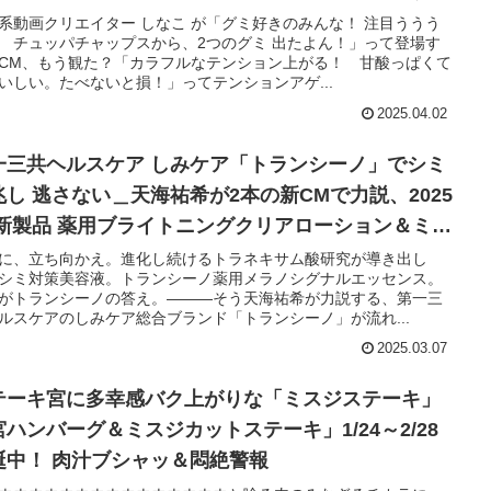
」プレゼント実施中
系動画クリエイター しなこ が「グミ好きのみんな！ 注目ううう
 チュッパチャップスから、2つのグミ 出たよん！」って登場す
CM、もう観た？「カラフルなテンション上がる！ 甘酸っぱくて
いしい。たべないと損！」ってテンションアゲ...
2025.04.02
一三共ヘルスケア しみケア「トランシーノ」でシミ
兆し 逃さない＿天海祐希が2本の新CMで力説、2025
 新製品 薬用ブライトニングクリアローション＆ミル
も注目
に、立ち向かえ。進化し続けるトラネキサム酸研究が導き出し
シミ対策美容液。トランシーノ薬用メラノシグナルエッセンス。
がトランシーノの答え。―――そう天海祐希が力説する、第一三
ルスケアのしみケア総合ブランド「トランシーノ」が流れ...
2025.03.07
テーキ宮に多幸感バク上がりな「ミスジステーキ」
宮ハンバーグ＆ミスジカットステーキ」1/24～2/28
誕中！ 肉汁ブシャッ＆悶絶警報