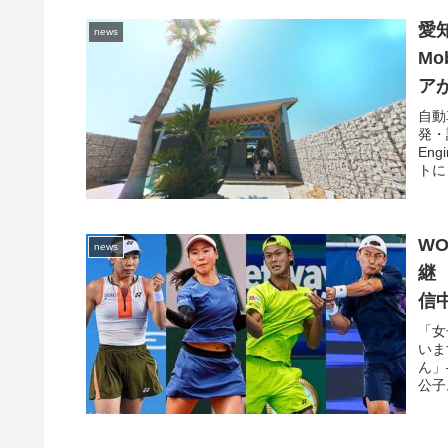
愛
news
Mo
ア
自動
発・
En
トに
W
news
継 
信
「女
いま
ん」
公子