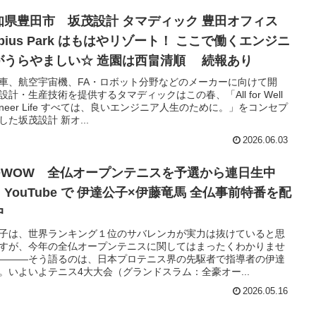
知県豊田市 坂茂設計 タマディック 豊田オフィス
bius Park はもはやリゾート！ ここで働くエンジニ
がうらやましい☆ 造園は西畠清順 続報あり
車、航空宇宙機、FA・ロボット分野などのメーカーに向けて開
設計・生産技術を提供するタマディックはこの春、「All for Well
gineer Life すべては、良いエンジニア人生のために。」をコンセプ
した坂茂設計 新オ...
2026.06.03
OWOW 全仏オープンテニスを予選から連日生中
YouTube で 伊達公子×伊藤竜馬 全仏事前特番を配
中
子は、世界ランキング１位のサバレンカが実力は抜けていると思
すが、今年の全仏オープンテニスに関してはまったくわかりませ
―――そう語るのは、日本プロテニス界の先駆者で指導者の伊達
。いよいよテニス4大大会（グランドスラム：全豪オー...
2026.05.16