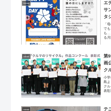
エデ
news
サ
タジ
実
「母
でも
も…
る月間
第
news
画
ク
小学
島よ
クル
表彰
テ
news