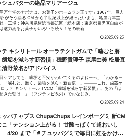
ッシュバターの絶品マリアージュ
屋万年堂のナボナは、お菓子のホームラン王です」1967年、巨人
治 がそう語る CM から半世紀以上が経ったいまも、亀屋万年堂
社・工場：神奈川県横浜市都筑区／総本店：東京都目黒区自由が
は魅力あるお菓子がいろいろ続々！その最新...
2025.09.25
ッテ キシリトール オーラテクトガムで「噛むと磨
、歯垢を減らす新習慣」磯野貴理子 森尾由美 松居直
に清野菜名がアドバイス
日ケアしても、歯垢と不安がわいてくるのよねーっ」「わかるー
」「噛むと、磨く、歯垢を減らす新習慣！」―――これ、歯茎ケ
 ロッテ キシリトール TVCM「歯垢を減らす新習慣」。あの「は
起きた朝は…」（フジテレビ系列）でおなじみ、...
2025.09.24
ッパチャプス ChupaChups レインボーグミ 新CM
なこ「テンション上がる！ 甘酸っぱくて超おいし
」 4/20 まで「＃チュッパグミで毎日に虹をかけよ