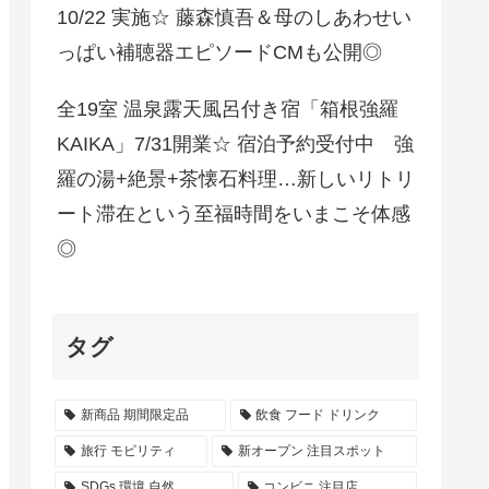
10/22 実施☆ 藤森慎吾＆母のしあわせい
っぱい補聴器エピソードCMも公開◎
全19室 温泉露天風呂付き宿「箱根強羅
KAIKA」7/31開業☆ 宿泊予約受付中 強
羅の湯+絶景+茶懐石料理…新しいリトリ
ート滞在という至福時間をいまこそ体感
◎
タグ
新商品 期間限定品
飲食 フード ドリンク
旅行 モビリティ
新オープン 注目スポット
SDGs 環境 自然
コンビニ 注目店