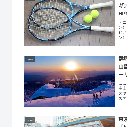
ギア
R
覇
テニ
ン）
ビア
ン）
群
news
山
ー
ここ
空山
スキ
ステ
東
news