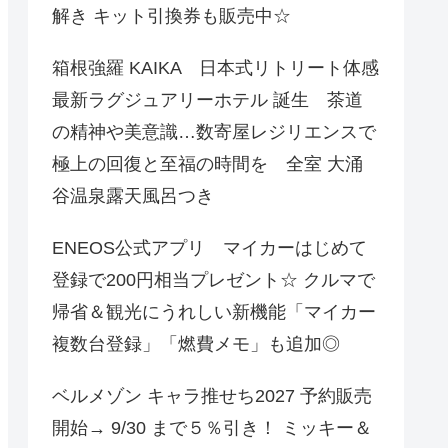
解き キット引換券も販売中☆
箱根強羅 KAIKA 日本式リトリート体感
最新ラグジュアリーホテル 誕生 茶道
の精神や美意識…数寄屋レジリエンスで
極上の回復と至福の時間を 全室 大涌
谷温泉露天風呂つき
ENEOS公式アプリ マイカーはじめて
登録で200円相当プレゼント☆ クルマで
帰省＆観光にうれしい新機能「マイカー
複数台登録」「燃費メモ」も追加◎
ベルメゾン キャラ推せち2027 予約販売
開始→ 9/30 まで５％引き！ ミッキー＆