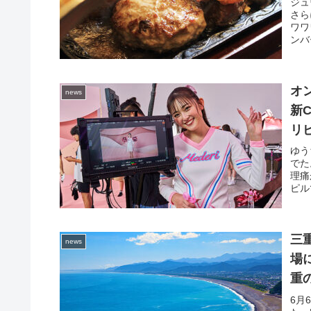
ジュ
さら
ワワ
ンバ
オン
news
新
リ
オ
ゆう
でた
理痛
ピル
三
news
場
重
6月