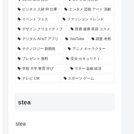
ビジネス 人材 IR 仕事
エンタメ 芸能 アート 演劇
イベント フェス
ファッション トレンド
デザイン クリエイティブ
医療 健康 美容 コスメ
デジタル AI IoT アプリ
YouTube
調査 考察
テクノロジー 新開発
アニメ キャラクター
プレゼント 無料
安全 セキュリティ
学校 大学 教育 学び
マネー 金融 経済
テレビ CM
スポーツ ゲーム
stea
stea