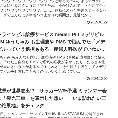
ウウウウウウウウウウウウウウウと唸る肉のみなぎるチカラに、
に火に油を注ぐように「宮のたれ」をかけ入れて、さらにブジュ
ワワワワワワワワワワワ………。鉄板にのった牛肉ステーキ＆ハ
ーグでこんなに多幸感バク上がりな瞬間は、最近なかっ...
2025.01.29
ラインピル診療サービス mederi Pill メデリピル
CM ゆうちゃみ も生理痛や PMS で悩んでた「メデ
ピルっていう選択もある」産婦人科医がていねいに
ンライン診療
ちゃみ もみんなと同じ。生理痛や PMS（月経前症候群）で悩ん
。「わたし自身も PMS で眠気の症状が辛かったり、だるさや生
が重いというのがあるんですけれど、その解決手段としてメデリ
でピルを処方してもらうのもいいなと感じてい...
2024.10.09
重県が世界進出!? サッカーW杯予選 ミャンマー会
に「観光三重」を表示した想い 「いま訪れたい三
の絶景地」をチェック
6日、ミャンマー・ヤンゴン THUWUNNA STADIUM で開催され