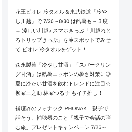
花王ビオレ 冷タオル＆東武鉄道「冷や
し川越」で 7/26～8/30 は酷暑も－３度
→ 涼しい川越♪ スマホきっぷ「川越れと
ろトリップきっぷ」を冷スポットでみせ
て ビオレ 冷タオルをゲット！
森永製菓「冷やし甘酒」「スパークリン
グ甘酒」は酷暑ニッポンの暑さ対策に◎
夏に冷たい甘酒を飲むトレンドに注目☆
柳家三之助 林家つる子 もイチ推し！
補聴器のフォナック PHONAK 親子で
話そう、補聴器のこと「親子で会話の弾
む旅」プレゼントキャンペーン 7/26～