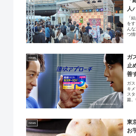
「
人
ト
「結
をす
んな
つ情
ガ
news
止
善
三
ガス
キメ
スタ
篇。
東
news
お