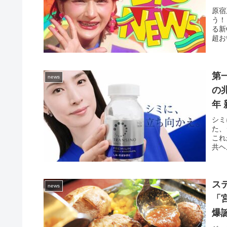
う
原宿
う！
る新
超お
第
news
の
年
ク
シミ
た、
これ
共ヘ
ス
news
「
爆