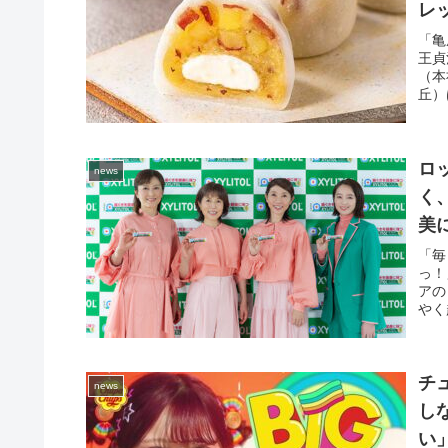
レ
「亀
王貞
（本
丘）
ロ
news
く
美
「毎
っ！
アの
やく
チュ
news
し
い