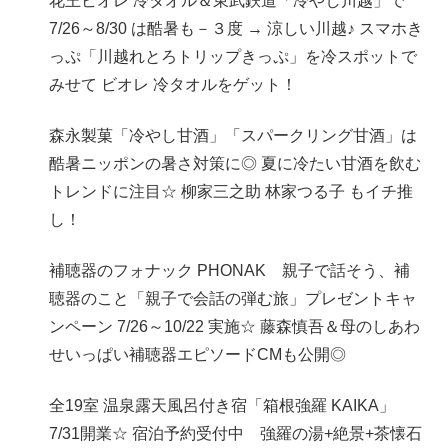
花王ビオレ 冷タオル＆東武鉄道「冷やし川越」で
7/26～8/30 は酷暑も－３度 → 涼しい川越♪ スマホき
っぷ「川越れとろトリップきっぷ」を冷スポットで
みせて ビオレ 冷タオルをゲット！
森永製菓「冷やし甘酒」「スパークリング甘酒」は
酷暑ニッポンの暑さ対策に◎ 夏に冷たい甘酒を飲む
トレンドに注目☆ 柳家三之助 林家つる子 もイチ推
し！
補聴器のフォナック PHONAK 親子で話そう、補
聴器のこと「親子で会話の弾む旅」プレゼントキャ
ンペーン 7/26～10/22 実施☆ 藤森慎吾＆母のしあわ
せいっぱい補聴器エピソードCMも公開◎
全19室 温泉露天風呂付き宿「箱根強羅 KAIKA」
7/31開業☆ 宿泊予約受付中 強羅の湯+絶景+茶懐石