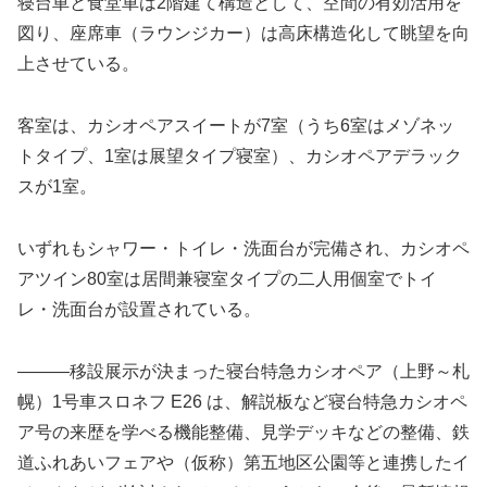
寝台車と食堂車は2階建て構造として、空間の有効活用を
図り、座席車（ラウンジカー）は高床構造化して眺望を向
上させている。
客室は、カシオペアスイートが7室（うち6室はメゾネッ
トタイプ、1室は展望タイプ寝室）、カシオペアデラック
スが1室。
いずれもシャワー・トイレ・洗面台が完備され、カシオペ
アツイン80室は居間兼寝室タイプの二人用個室でトイ
レ・洗面台が設置されている。
―――移設展示が決まった寝台特急カシオペア（上野～札
幌）1号車スロネフ E26 は、解説板など寝台特急カシオペ
ア号の来歴を学べる機能整備、見学デッキなどの整備、鉄
道ふれあいフェアや（仮称）第五地区公園等と連携したイ