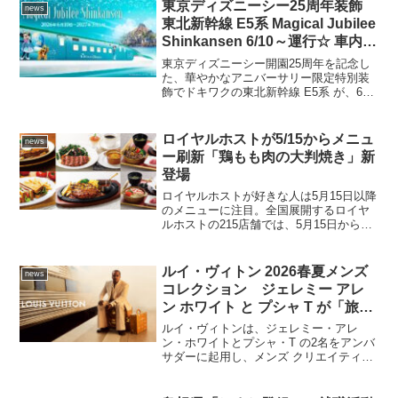
に、全国にある給油サービスステーショ
東京ディズニーシー25周年装飾
news
ン ENEOS が、...
東北新幹線 E5系 Magical Jubilee
Shinkansen 6/10～運行☆ 車内外
のあちこちにミッキーマウスやデ
東京ディズニーシー開園25周年を記念し
ィズニーの仲間たち アクアスフ
た、華やかなアニバーサリー限定特別装
飾でドキワクの東北新幹線 E5系 が、6月
ィア プロメテウス火山ｗ
10日から走り出すよ☆6月10日から登場す
る東北新幹線「E5系 Magical Jubilee
Shinkansen」の運転...
ロイヤルホストが5/15からメニュ
news
ー刷新「鶏もも肉の大判焼き」新
登場
ロイヤルホストが好きな人は5月15日以降
のメニューに注目。全国展開するロイヤ
ルホストの215店舗では、5月15日からリ
ニューアルしたグランドメニューで展
開。新たに「鶏もも肉の大判焼き」など
が追加されるほか、国産食材を応援する
ルイ・ヴィトン 2026春夏メンズ
news
「Good JA...
コレクション ジェレミー アレ
ン ホワイト と プシャ T が「旅の
真髄」を表現 トランク キーポ
ルイ・ヴィトンは、ジェレミー・アレ
ル トート スピーディ P9 …どれ
ン・ホワイトとプシャ・T の2名をアンバ
サダーに起用し、メンズ クリエイティ
も美しく映る瞬間
ブ・ディレクター ファレル・ウィリアム
スによる2026春夏メンズ・コレクション