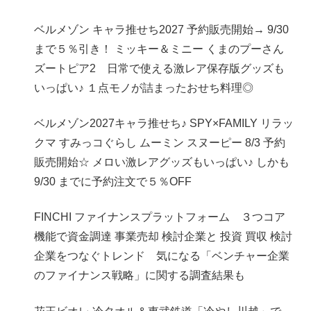
ベルメゾン キャラ推せち2027 予約販売開始→ 9/30
まで５％引き！ ミッキー＆ミニー くまのプーさん
ズートピア2 日常で使える激レア保存版グッズも
いっぱい♪ １点モノが詰まったおせち料理◎
ベルメゾン2027キャラ推せち♪ SPY×FAMILY リラッ
クマ すみっコぐらし ムーミン スヌーピー 8/3 予約
販売開始☆ メロい激レアグッズもいっぱい♪ しかも
9/30 までに予約注文で５％OFF
FINCHI ファイナンスプラットフォーム ３つコア
機能で資金調達 事業売却 検討企業と 投資 買収 検討
企業をつなぐトレンド 気になる「ベンチャー企業
のファイナンス戦略」に関する調査結果も