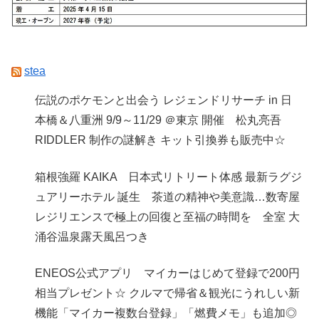
stea
伝説のポケモンと出会う レジェンドリサーチ in 日
本橋＆八重洲 9/9～11/29 ＠東京 開催 松丸亮吾
RIDDLER 制作の謎解き キット引換券も販売中☆
箱根強羅 KAIKA 日本式リトリート体感 最新ラグジ
ュアリーホテル 誕生 茶道の精神や美意識…数寄屋
レジリエンスで極上の回復と至福の時間を 全室 大
涌谷温泉露天風呂つき
ENEOS公式アプリ マイカーはじめて登録で200円
相当プレゼント☆ クルマで帰省＆観光にうれしい新
機能「マイカー複数台登録」「燃費メモ」も追加◎