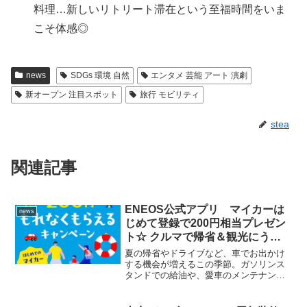
料理…新しいリトリート滞在という至福時間をいま
こそ体感◎
news
SDGs 環境 自然
エンタメ 芸能 アート 演劇
新オープン 注目スポット
旅行 モビリティ
stea
関連記事
ENEOS公式アプリ マイカーは
news
じめて登録で200円相当プレゼン
ト☆ クルマで帰省＆観光にうれ
しい新機能「マイカー複数台登
夏の帰省やドライブなど、車でお出かけ
録」「燃費メモ」も追加◎
する機会が増えるこの季節。ガソリンス
タンドでの給油や、愛車のメンテナンス
を少しでもスマートに、そしてお得にこ
なせたら、うれしいはず。そんな2026夏