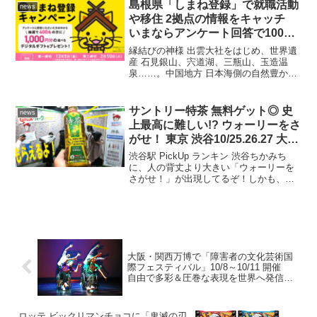
のキャンペーンを展開する。期待や解放
島根県「しまね登録」で就職活動
news
の瞬間を想起させ...
や移住 2拠点の情報をキャッチ
いまならアンケート回答で1000
円デジタルギフトプレゼント
縁結びの神様 出雲大社をはじめ、世界遺
産 石見銀山、宍道湖、三瓶山、玉造温
泉……。中国地方 日本海側の自然豊かで
おだやかな地―――島根県。いま、島根
県 移住情報ポータルサイト「しまね登
録」で、アンケートに答えると、抽選で
サントリー特茶 無料ゲット◎ 史
news
400名に、1,00...
上最高に難しい!? ウォーリーをさ
がせ！ 東京 渋谷10/25.26.27 大阪
梅田 11/1.2 開催「巨大絵本 GIGA
渋谷駅 PickUp ランキン 渋谷ちかみち
ウォークをさがせ！」 超激レア
に、人の背丈より大きい「ウォーリーを
さがせ！」が出現してるぞ！しかも、制
スニーカー当たる抽選も
限時間終了後にサントリー緑茶 伊右衛門
「特茶」（特定保健用食品）もらえちゃ
うぞ！これ、なに？これ、「GIGA ウォ
ークをさ...
大阪・関西万博で「障害者の文化芸術国
際フェスティバル」10/8～10/11 開催
自由で多彩＆圧巻な表現を世界へ発信
文化芸術ユニバーサル・ツーリズムプロ
ジェクト
ロッテ ビックリマンチョコに「鬼滅の刃