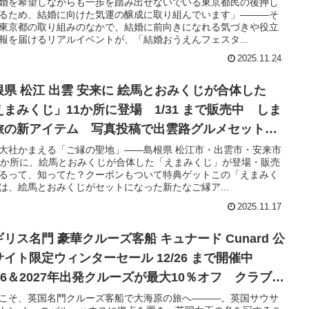
収録映像にヒントがいっぱい
婚を希望しながらも一歩を踏み出せないでいる東京都民の後押し
るため、結婚に向けた気運の醸成に取り組んでいます」―――そ
東京都の取り組みのなかで、結婚に前向きになれる気づきや役立
報を届けるリアルイベントが、「結婚おうえんフェスタ...
2025.11.24
根県 松江 出雲 安来に 絵馬とおみくじが合体した
えまみくじ」11か所に登場 1/31 まで販売中 しま
旅の新アイテム 写真投稿で出雲路グルメセットが
0名に当たる
大社かまえる「ご縁の聖地」――島根県 松江市・出雲市・安来市
1か所に、絵馬とおみくじが合体した「えまみくじ」が登場・販売
るって、知ってた？クーポンもついて特典ゲットこの「えまみく
は、絵馬とおみくじがセットになった新たなご縁ア...
2025.11.17
リス名門 豪華クルーズ客船 キュナード Cunard 公
サイト限定ウィンターセール 12/26 まで開催中
026＆2027年出発クルーズが最大10％オフ クラブ会
にもお得な特典あり
こそ、英国名門クルーズ客船で大海原の旅へ―――。英国サウサ