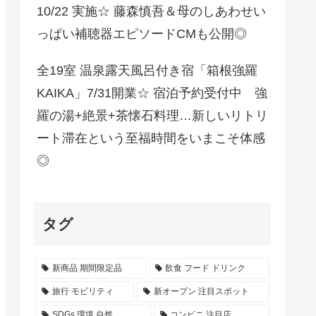
10/22 実施☆ 藤森慎吾＆母のしあわせい
っぱい補聴器エピソードCMも公開◎
全19室 温泉露天風呂付き宿「箱根強羅
KAIKA」7/31開業☆ 宿泊予約受付中 強
羅の湯+絶景+茶懐石料理…新しいリトリ
ート滞在という至福時間をいまこそ体感
◎
タグ
新商品 期間限定品
飲食 フード ドリンク
旅行 モビリティ
新オープン 注目スポット
SDGs 環境 自然
コンビニ 注目店