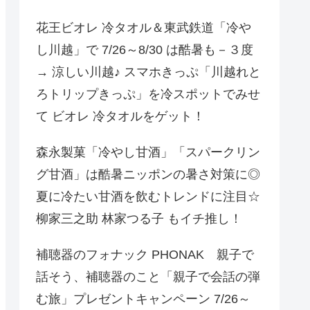
花王ビオレ 冷タオル＆東武鉄道「冷や
し川越」で 7/26～8/30 は酷暑も－３度
→ 涼しい川越♪ スマホきっぷ「川越れと
ろトリップきっぷ」を冷スポットでみせ
て ビオレ 冷タオルをゲット！
森永製菓「冷やし甘酒」「スパークリン
グ甘酒」は酷暑ニッポンの暑さ対策に◎
夏に冷たい甘酒を飲むトレンドに注目☆
柳家三之助 林家つる子 もイチ推し！
補聴器のフォナック PHONAK 親子で
話そう、補聴器のこと「親子で会話の弾
む旅」プレゼントキャンペーン 7/26～