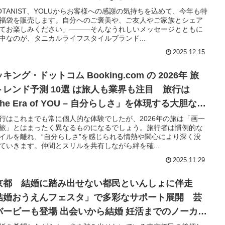
OTANIST、YOLUからお客様への感謝の気持ちを込めて、今年も特
福袋を販売します。自分へのご褒美や、ご友人やご家族とシェア
てお楽しみください」―――そんなうれしいメッセージとともに
中なのが、タニカルライフスタイルブランド...
2025.12.15
キング・ドットコム Booking.com の 2026年 旅
トレンド予測 10選 は旅人も業界も注目 旅行は
he Era of YOU – 自分らしさ」を体現する大胆な自
表現の舞台へ
行はこれまでも常に個人的な体験でしたが、2026年の旅は「画一
旅」とはまったく異なるものになるでしょう。旅行者は慣例的な
イルを離れ、“自分らしさ”を感じられる情熱や関心により深く没
ていきます。仲間とスリルを共有しながら絆を確...
2025.11.29
京都 結婚に踏み出せない都民といんしょに伴走
結婚おうえんフェスタ」で多彩なサポート展開 芸
バービーも登場 出会いから結婚 妊活までのノーカッ