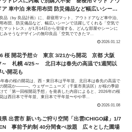
マットレスに内蔵で別購入不要 昼寝用マット アウ
ドア 車中泊 来客用布団 防災備品など幅広いシーン
使えそうで◎
良品（by 良品計画）に、昼寝用マット、アウトドアなど車中泊、
用布団、防災備品など、幅広いシーンで活躍してくれる「空気で
たマットレス」が1月14日から登場する。どんな部屋やシーンに
じみそうなデザインの無印良品「空気でできたマ...
2026.01.12
26 桜 開花予想☆ 東京 3/21から開花 京都 大阪
27～ 札幌 4/25～ 北日本は春先の高温で1週間以
早い開花も
26年春の桜の開花は、西・東日本は平年並、北日本は春先の高温で
の開花か―――。ウェザーニューズ（千葉市美浜区）が桜の季節
けて「第一回桜開花予想」を発表した内容によると、2026年の桜
花は西日本で平年並、東日本で平年並〜やや早...
2026.01.08
県 出雲市 新いちご狩り空間「出雲ICHIGO縁」1/7
PEN 事前予約制 40分間食べ放題 広々とした圃場