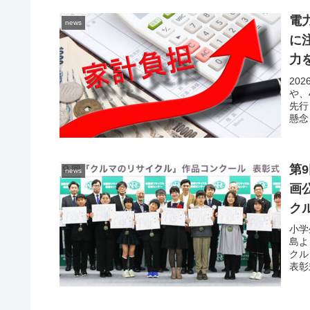
電
news
に
力
た
20
や、
先行
懸念
第
news
画
ク
小学
島よ
クル
表彰