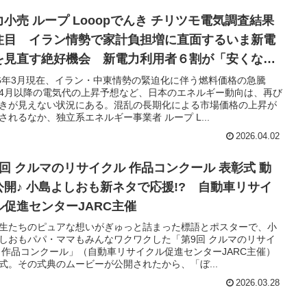
力小売 ループ Looopでんき チリツモ電気調査結果
注目 イラン情勢で家計負担増に直面するいま新電
を見直す絶好機会 新電力利用者６割が「安くなっ
」３つの自動割引にも注目
26年3月現在、イラン・中東情勢の緊迫化に伴う燃料価格の急騰
4月以降の電気代の上昇予想など、日本のエネルギー動向は、再び
きが見えない状況にある。混乱の長期化による市場価格の上昇が
されるなか、独立系エネルギー事業者 ループ L...
2026.04.02
9回 クルマのリサイクル 作品コンクール 表彰式 動
公開♪ 小島よしおも新ネタで応援!? 自動車リサイ
ル促進センターJARC主催
生たちのピュアな想いがぎゅっと詰まった標語とポスターで、小
しおもパパ・ママもみんなワクワクした「第9回 クルマのリサイ
 作品コンクール」（自動車リサイクル促進センターJARC主催）
式。その式典のムービーが公開されたから、「ぼ...
2026.03.28