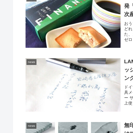
発
次
に
おう
どれ
た、
ゼロ
LA
news
ッ
ン
時
ドイ
具メ
ー 
上使っ
無
news