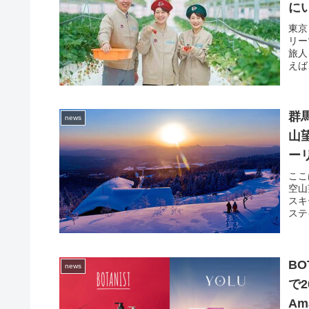
に
東京
リー
旅人
えば
群
news
山
ー
ここ
空山
スキ
ステ
BO
news
で2
Am