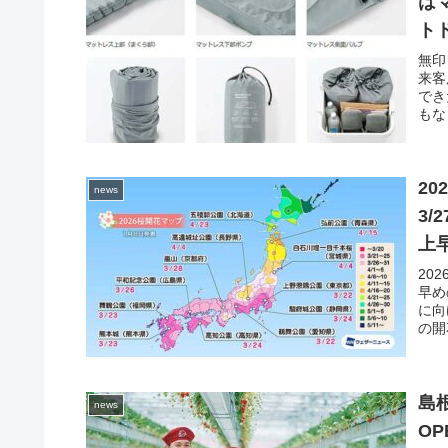
は
ト
で
無印
来客
でき
もな
20
news
3/
上
20
早め
に向
の開
島根
news
O