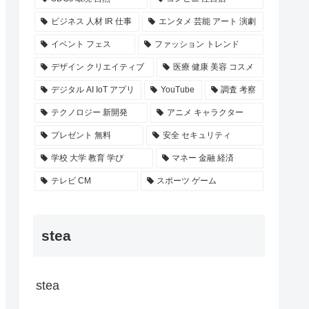
ビジネス 人材 IR 仕事
エンタメ 芸能 アート 演劇
イベント フェス
ファッション トレンド
デザイン クリエイティブ
医療 健康 美容 コスメ
デジタル AI IoT アプリ
YouTube
調査 考察
テクノロジー 新開発
アニメ キャラクター
プレゼント 無料
安全 セキュリティ
学校 大学 教育 学び
マネー 金融 経済
テレビ CM
スポーツ ゲーム
stea
stea