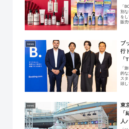
「B
別な
をし
販売
ブッ
news
行
「T
己
「旅
的な
スタ
頭し
東
news
「
人