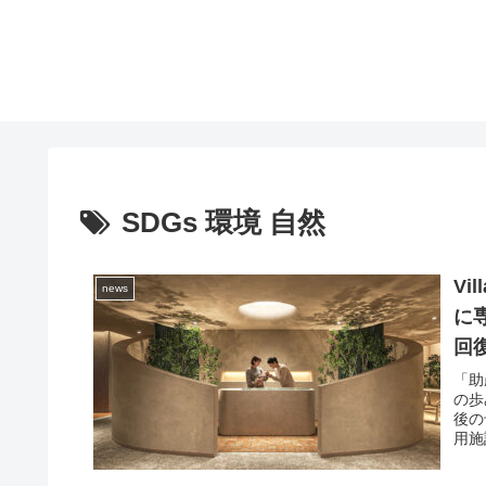
SDGs 環境 自然
Vi
news
に
回
つ
「助
の歩
後の
用施