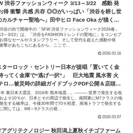
W 渋谷ファッションウィーク 3/13～3/22 感動 発
 お得 衝撃 共感 共存 ◎◎がいっぱい「渋谷を耕し世
カルチャー聖地へ」田中ヒロ Face Oka が描く
LTIVATE なシブヤとは？ Interview
渋谷の街で開催中の「SFW 渋谷ファッションウィーク2026春」
/13～3/22）は、「渋谷をFASHIONトレンドの聖地に」をコンセプ
お得なセールやスタンプラリー、そして世代を超えた感動や発
衝撃があちこちにあるから、ここで...
2026.03.16
スターロック・セントリー日本が提唱「置いてく金
 持ってく金庫で“逃げ一択”」 巨大地震 風水害 火
 テロ…被災時の詳細ガイドブックPDF公開＆店頭無
布 特設サイトも 3/11 公開
11年 東日本大震災、2016年 熊本地震…。――― 世界で発生する地
およそ10％が、日本とその周辺で発生し、南関東にM7クラスの地
発生する確率は、今後30年間で70％程度、南海トラフで発生する
に関しては、M8～9クラスの発...
2026.03.07
TTアグリテクノロジー 秋田潟上夏秋イチゴファーム