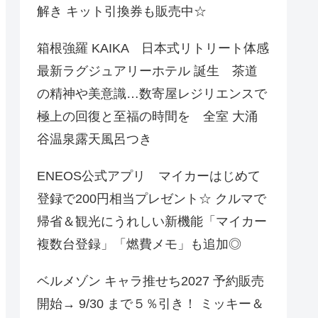
解き キット引換券も販売中☆
箱根強羅 KAIKA 日本式リトリート体感
最新ラグジュアリーホテル 誕生 茶道
の精神や美意識…数寄屋レジリエンスで
極上の回復と至福の時間を 全室 大涌
谷温泉露天風呂つき
ENEOS公式アプリ マイカーはじめて
登録で200円相当プレゼント☆ クルマで
帰省＆観光にうれしい新機能「マイカー
複数台登録」「燃費メモ」も追加◎
ベルメゾン キャラ推せち2027 予約販売
開始→ 9/30 まで５％引き！ ミッキー＆