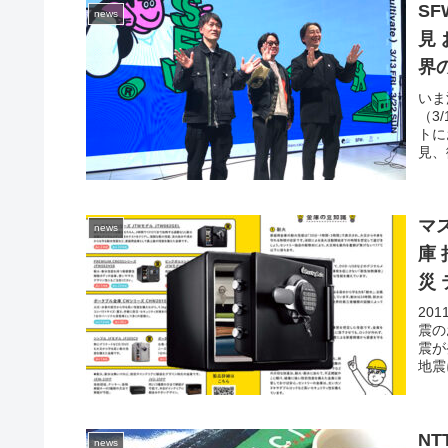
SF
news
見
界の
CU
いま
（3
トに
見、
マ
news
庫
災
料配
20
震の
震が
地震
N
news