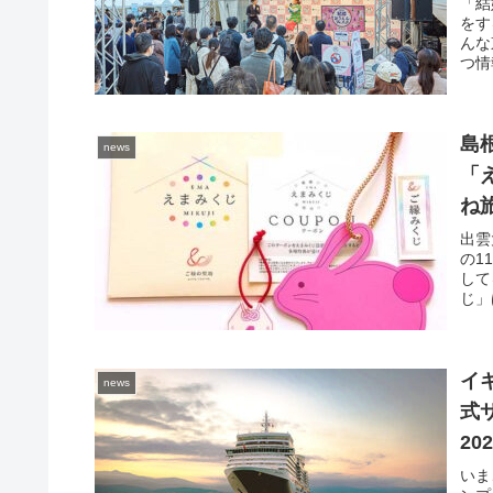
ト
「結
をす
んな
つ情
島
news
「
ね
2
出雲
の1
して
じ」
イギ
news
式
2
員
いま