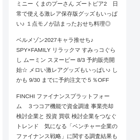
ミニー くまのプーさん ズートピア2 日
常で使える激レア保存版グッズもいっぱ
い♪ １点モノが詰まったおせち料理◎
ベルメゾン2027キャラ推せち♪
SPY×FAMILY リラックマ すみっコぐら
し ムーミン スヌーピー 8/3 予約販売開
始☆ メロい激レアグッズもいっぱい♪ し
かも 9/30 までに予約注文で５％OFF
FINCHI ファイナンスプラットフォー
ム ３つコア機能で資金調達 事業売却
検討企業と 投資 買収 検討企業をつなぐ
トレンド 気になる「ベンチャー企業の
ファイナンス戦略」に関する調査結果も