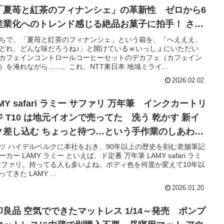
「夏苺と紅茶のフィナンシェ」の革新性 ゼロから6
産業化へのトレンド感じる絶品お菓子に拍手！ さら
その先に広がる地方創生に期待◎
ちで、「夏苺と紅茶のフィナンシェ」という箱を、「へえええ、
どれ、どんな味だろうね♪」と開けているｗいっしょにいただい
カフェインコントロールコーヒーセットのデカフェ（カフェイン
）を淹れながら……。これ、NTT東日本 地域ミライ...
2026.02.02
MY safari ラミー サファリ 万年筆 インクカートリ
ジ T10 は地元イオンで売ってた 洗う 乾かす 新イ
ク差し込む ちょっと待つ…という手作業のしあわせ
間♪
ツ ハイデルベルクに本社をおき、90年以上の歴史を刻む老舗筆記
ーカー LAMY ラミー といえば、ド定番 万年筆 LAMY safari ラミ
サファリ。持ってる人も多いよね。ボディ色を何度か変えて10年以
てきた LAMY ...
2026.01.20
印良品 空気でできたマットレス 1/14～発売 ポンプ