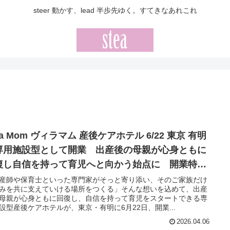
steer 動かす、lead 半歩先ゆく。すてきなあれこれ
lla Mom ヴィラマム 産後ケアホテル 6/22 東京 有明
専用施設型として開業 出産後の母親が心身ともに
復し自信を持って育児へと向かう始点に 開業特典
き14泊15日プラン予約受付中
産師や保育士といった専門家がそっと寄り添い、そのご家族だけ
みを共に支えていける場所をつくる」そんな想いを込めて、出産
母親が心身ともに回復し、自信を持って育児をスタートできる専
設型産後ケアホテルが、東京・有明に6月22日、開業...
2026.04.06