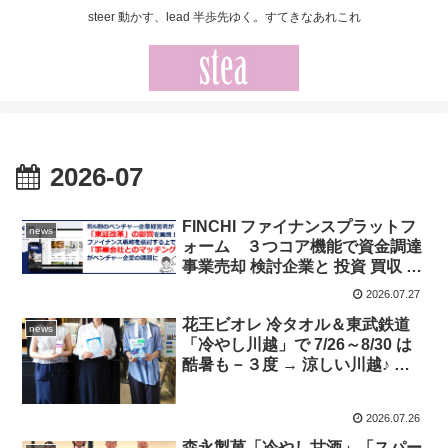
steer 動かす、lead 半歩先ゆく。すてきなあれこれ
2026-07
FINCHI ファイナンスプラットフ
news
ォーム ３つコア機能で資金調達
事業売却 検討企業と 投資 買収 検
討企業をつなぐトレンド 気にな
2026.07.27
る「ベンチャー企業のファイナン
花王ビオレ 冷タオル＆東武鉄道
ス戦略」に関する調査結果も
news
「冷やし川越」で 7/26～8/30 は
酷暑も－３度 → 涼しい川越♪ ス
マホきっぷ「川越れとろトリップ
きっぷ」を冷スポットでみせて
2026.07.26
ビオレ 冷タオルをゲット！
森永製菓「冷やし甘酒」「スパー