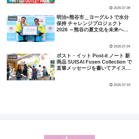
稿プレゼントも
2026.07.08
明治+熊谷市＿ヨーグルトで水分
news
保持 チャレンジプロジェクト
2026 ～熊谷の夏文化を未来へつ
なぐ、暑さに負けない体づくりア
クション～始動！ 暑い季節には
2026.07.04
ヨーグルトで水分保持が◎
ポスト・イット Post-it ノート 新
news
商品 SUISAI Fusen Collection で
直筆メッセージを書いてアイスコ
ーヒーもらえる 7/2～7/4 ＠渋谷
ヒカリエ1階 11〜20時 ふせんに
2026.07.03
手書きで言葉を贈る幸せを♪