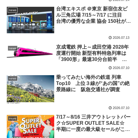
コース激走 OK♪ 会場限定 レジェ
ンドツアー ポルシェ 935 も販
台湾エキスポ ＠東京 新宿住友ビ
news
売！
ル三角広場 7/15～7/17 に注目
台湾の優秀な企業 協会 150社が出
展 最新技術＆トレンドが大集
結 TAIWAN EXPO JAPAN 2026
2026.07.13
京成電鉄 押上～成田空港 2028年
news
度運行開始 新型有料特急列車は
「3900形」最速30分台前半 浅
草線 京急線へも直通めざす 列
2026.07.10
車愛称も募集中
乗ってみたい海外の鉄道 列車
news
Top10 上位３線が“あの国”の絶
景路線に 阪急交通社が調査
2026.07.10
7/17～8/16 三井アウトレットパー
news
ク☆SUPER OUTLET SALE☆
半期に一度の最大級セールがこの
夏も 豪華賞品が当たる SNS 投