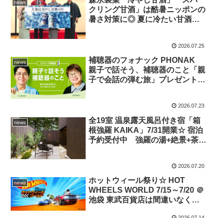
news
クリング甘酒」は酷暑ニッポンの
暑さ対策に◎ 夏に冷たい甘酒を
飲むトレンドに注目☆ 柳家三之
助 林家つる子 もイチ推し！
2026.07.25
補聴器のフォナック PHONAK
news
親子で話そう、補聴器のこと「親
子で会話の弾む旅」プレゼントキ
ャンペーン 7/26～10/22 実施☆ 藤
森慎吾＆母のしあわせいっぱい補
2026.07.23
聴器エピソードCMも公開◎
全19室 温泉露天風呂付き宿「箱
news
根強羅 KAIKA」7/31開業☆ 宿泊
予約受付中 強羅の湯+絶景+茶懐
石料理…新しいリトリート滞在と
いう至福時間をいまこそ体感◎
2026.07.20
ホットウィール祭り☆ HOT
news
WHEELS WORLD 7/15～7/20 ＠
池袋 東武百貨店は間違いなく興
奮！名車300台以上大集結◎ 本格
2026.07.14