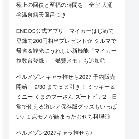
極上の回復と至福の時間を 全室 大涌
谷温泉露天風呂つき
ENEOS公式アプリ マイカーはじめて
登録で200円相当プレゼント☆ クルマで
帰省＆観光にうれしい新機能「マイカー
複数台登録」「燃費メモ」も追加◎
ベルメゾン キャラ推せち2027 予約販売
開始→ 9/30 まで５％引き！ ミッキー＆
ミニー くまのプーさん ズートピア2 日
常で使える激レア保存版グッズもいっぱ
い♪ １点モノが詰まったおせち料理◎
ベルメゾン2027キャラ推せち♪