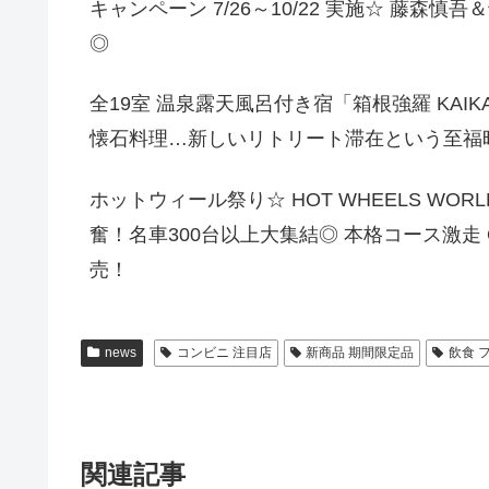
キャンペーン 7/26～10/22 実施☆ 藤
◎
全19室 温泉露天風呂付き宿「箱根強羅 KAIK
懐石料理…新しいリトリート滞在という至福
ホットウィール祭り☆ HOT WHEELS WORL
奮！名車300台以上大集結◎ 本格コース激走 O
売！
news
コンビニ 注目店
新商品 期間限定品
飲食 
関連記事