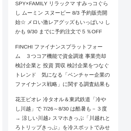
SPY×FAMILY リラックマ すみっコぐら
し ムーミン スヌーピー 8/3 予約販売開
始☆ メロい激レアグッズもいっぱい♪ し
かも 9/30 までに予約注文で５％OFF
FINCHI ファイナンスプラットフォー
ム ３つコア機能で資金調達 事業売却
検討企業と 投資 買収 検討企業をつなぐ
トレンド 気になる「ベンチャー企業の
ファイナンス戦略」に関する調査結果も
花王ビオレ 冷タオル＆東武鉄道「冷や
し川越」で 7/26～8/30 は酷暑も－３度
→ 涼しい川越♪ スマホきっぷ「川越れと
ろトリップきっぷ」を冷スポットでみせ