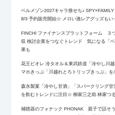
ベルメゾン2027キャラ推せち♪ SPY×FAMI
8/3 予約販売開始☆ メロい激レアグッズもいっ
FINCHI ファイナンスプラットフォーム ３
収 検討企業をつなぐトレンド 気になる「
果も
花王ビオレ 冷タオル＆東武鉄道「冷やし川越」で 
マホきっぷ「川越れとろトリップきっぷ」を冷
森永製菓「冷やし甘酒」「スパークリング甘
を飲むトレンドに注目☆ 柳家三之助 林家つ
補聴器のフォナック PHONAK 親子で話