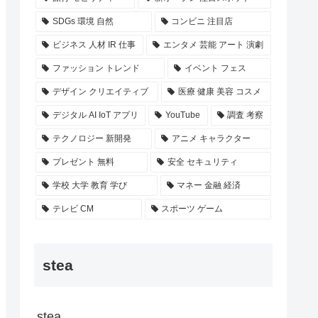
SDGs 環境 自然
コンビニ 注目店
ビジネス 人材 IR 仕事
エンタメ 芸能 アート 演劇
ファッション トレンド
イベント フェス
デザイン クリエイティブ
医療 健康 美容 コスメ
デジタル AI IoT アプリ
YouTube
調査 考察
テクノロジー 新開発
アニメ キャラクター
プレゼント 無料
安全 セキュリティ
学校 大学 教育 学び
マネー 金融 経済
テレビ CM
スポーツ ゲーム
stea
stea