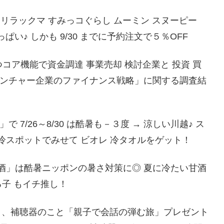
LY リラックマ すみっコぐらし ムーミン スヌーピー
ぱい♪ しかも 9/30 までに予約注文で５％OFF
つコア機能で資金調達 事業売却 検討企業と 投資 買
ベンチャー企業のファイナンス戦略」に関する調査結
7/26～8/30 は酷暑も－３度 → 涼しい川越♪ ス
スポットでみせて ビオレ 冷タオルをゲット！
酒」は酷暑ニッポンの暑さ対策に◎ 夏に冷たい甘酒
る子 もイチ推し！
そう、補聴器のこと「親子で会話の弾む旅」プレゼント