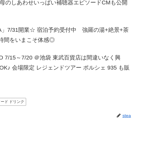
森慎吾＆母のしあわせいっぱい補聴器エピソードCMも公開
A」7/31開業☆ 宿泊予約受付中 強羅の湯+絶景+茶
時間をいまこそ体感◎
D 7/15～7/20 ＠池袋 東武百貨店は間違いなく興
K♪ 会場限定 レジェンドツアー ポルシェ 935 も販
フード ドリンク
stea