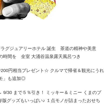
最新ラグジュアリーホテル 誕生 茶道の精神や美意
の時間を 全室 大涌谷温泉露天風呂つき
200円相当プレゼント☆ クルマで帰省＆観光にうれ
モ」も追加◎
 9/30 まで５％引き！ ミッキー＆ミニー くまのプ
存版グッズもいっぱい♪ １点モノが詰まったおせち