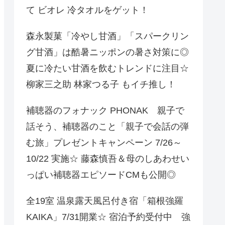
て ビオレ 冷タオルをゲット！
森永製菓「冷やし甘酒」「スパークリン
グ甘酒」は酷暑ニッポンの暑さ対策に◎
夏に冷たい甘酒を飲むトレンドに注目☆
柳家三之助 林家つる子 もイチ推し！
補聴器のフォナック PHONAK 親子で
話そう、補聴器のこと「親子で会話の弾
む旅」プレゼントキャンペーン 7/26～
10/22 実施☆ 藤森慎吾＆母のしあわせい
っぱい補聴器エピソードCMも公開◎
全19室 温泉露天風呂付き宿「箱根強羅
KAIKA」7/31開業☆ 宿泊予約受付中 強