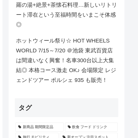
羅の湯+絶景+茶懐石料理…新しいリトリ
ート滞在という至福時間をいまこそ体感
◎
ホットウィール祭り☆ HOT WHEELS
WORLD 7/15～7/20 ＠池袋 東武百貨店
は間違いなく興奮！名車300台以上大集
結◎ 本格コース激走 OK♪ 会場限定 レジ
ェンドツアー ポルシェ 935 も販売！
タグ
新商品 期間限定品
飲食 フード ドリンク
旅行 モビリティ
新オープン 注目スポット