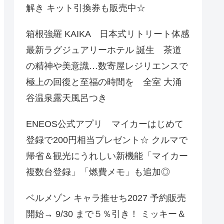
解き キット引換券も販売中☆
箱根強羅 KAIKA 日本式リトリート体感
最新ラグジュアリーホテル 誕生 茶道
の精神や美意識…数寄屋レジリエンスで
極上の回復と至福の時間を 全室 大涌
谷温泉露天風呂つき
ENEOS公式アプリ マイカーはじめて
登録で200円相当プレゼント☆ クルマで
帰省＆観光にうれしい新機能「マイカー
複数台登録」「燃費メモ」も追加◎
ベルメゾン キャラ推せち2027 予約販売
開始→ 9/30 まで５％引き！ ミッキー＆