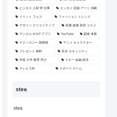
ビジネス 人材 IR 仕事
エンタメ 芸能 アート 演劇
イベント フェス
ファッション トレンド
デザイン クリエイティブ
医療 健康 美容 コスメ
デジタル AI IoT アプリ
YouTube
調査 考察
テクノロジー 新開発
アニメ キャラクター
プレゼント 無料
安全 セキュリティ
学校 大学 教育 学び
マネー 金融 経済
テレビ CM
スポーツ ゲーム
stea
stea