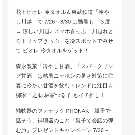
花王ビオレ 冷タオル＆東武鉄道「冷や
し川越」で 7/26～8/30 は酷暑も－３度
→ 涼しい川越♪ スマホきっぷ「川越れと
ろトリップきっぷ」を冷スポットでみせ
て ビオレ 冷タオルをゲット！
森永製菓「冷やし甘酒」「スパークリン
グ甘酒」は酷暑ニッポンの暑さ対策に◎
夏に冷たい甘酒を飲むトレンドに注目☆
柳家三之助 林家つる子 もイチ推し！
補聴器のフォナック PHONAK 親子で
話そう、補聴器のこと「親子で会話の弾
む旅」プレゼントキャンペーン 7/26～