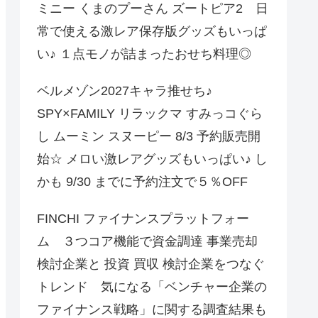
ミニー くまのプーさん ズートピア2 日
常で使える激レア保存版グッズもいっぱ
い♪ １点モノが詰まったおせち料理◎
ベルメゾン2027キャラ推せち♪
SPY×FAMILY リラックマ すみっコぐら
し ムーミン スヌーピー 8/3 予約販売開
始☆ メロい激レアグッズもいっぱい♪ し
かも 9/30 までに予約注文で５％OFF
FINCHI ファイナンスプラットフォー
ム ３つコア機能で資金調達 事業売却
検討企業と 投資 買収 検討企業をつなぐ
トレンド 気になる「ベンチャー企業の
ファイナンス戦略」に関する調査結果も