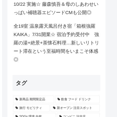
10/22 実施☆ 藤森慎吾＆母のしあわせい
っぱい補聴器エピソードCMも公開◎
全19室 温泉露天風呂付き宿「箱根強羅
KAIKA」7/31開業☆ 宿泊予約受付中 強
羅の湯+絶景+茶懐石料理…新しいリトリ
ート滞在という至福時間をいまこそ体感
◎
タグ
新商品 期間限定品
飲食 フード ドリンク
旅行 モビリティ
新オープン 注目スポット
SDGs 環境 自然
コンビニ 注目店