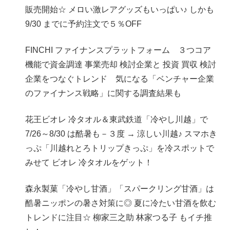
販売開始☆ メロい激レアグッズもいっぱい♪ しかも
9/30 までに予約注文で５％OFF
FINCHI ファイナンスプラットフォーム ３つコア
機能で資金調達 事業売却 検討企業と 投資 買収 検討
企業をつなぐトレンド 気になる「ベンチャー企業
のファイナンス戦略」に関する調査結果も
花王ビオレ 冷タオル＆東武鉄道「冷やし川越」で
7/26～8/30 は酷暑も－３度 → 涼しい川越♪ スマホき
っぷ「川越れとろトリップきっぷ」を冷スポットで
みせて ビオレ 冷タオルをゲット！
森永製菓「冷やし甘酒」「スパークリング甘酒」は
酷暑ニッポンの暑さ対策に◎ 夏に冷たい甘酒を飲む
トレンドに注目☆ 柳家三之助 林家つる子 もイチ推