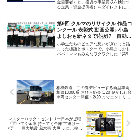
る「ベンチャー企業のファイナン
金需要者）と、投資や事業買収を検討す
る企業（資金提供者）をダイレクトにつ
ス戦略」に関する調査結果も
なぐファイナンスプラットフォーム
「FINCHI」が７月にローンチした。
FINCHI は、資金需要者が事業の魅力や経
第9回 クルマのリサイクル 作品コ
news
営者の想いを動画で...
ンクール 表彰式 動画公開♪ 小島
よしおも新ネタで応援!? 自動車
リサイクル促進センターJARC主
小学生たちのピュアな想いがぎゅっと詰
催
まった標語とポスターで、小島よしおも
パパ・ママもみんなワクワクした「第9回
クルマのリサイクル 作品コンクール」
（自動車リサイクル促進センターJARC主
催）表彰式。その式典のムービーが公開
されたから、「ぼ...
相模鉄道 この春デビューする新型車両
相鉄13000系 おひろめ会 3/20 ＠かしわ台
車両センター開催！2/20 までエントリー
受付中 事前応募制 抽選720人 無料招待
マスターロック・セントリー日本が提唱
「置いてく金庫 持ってく金庫で“逃げ一
択”」 巨大地震 風水害 火災 テロ…被災
時の詳細ガイドブックPDF公開＆店頭無
料配布 特設サイトも 3/11 公開