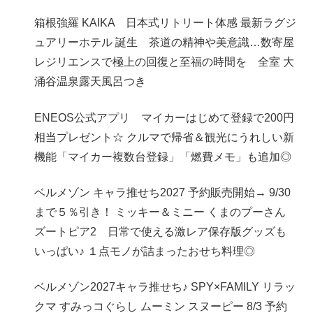
箱根強羅 KAIKA 日本式リトリート体感 最新ラグジ
ュアリーホテル 誕生 茶道の精神や美意識…数寄屋
レジリエンスで極上の回復と至福の時間を 全室 大
涌谷温泉露天風呂つき
ENEOS公式アプリ マイカーはじめて登録で200円
相当プレゼント☆ クルマで帰省＆観光にうれしい新
機能「マイカー複数台登録」「燃費メモ」も追加◎
ベルメゾン キャラ推せち2027 予約販売開始→ 9/30
まで５％引き！ ミッキー＆ミニー くまのプーさん
ズートピア2 日常で使える激レア保存版グッズも
いっぱい♪ １点モノが詰まったおせち料理◎
ベルメゾン2027キャラ推せち♪ SPY×FAMILY リラッ
クマ すみっコぐらし ムーミン スヌーピー 8/3 予約