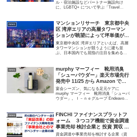
オンライントレーニングで認証取
ル・宿泊施設などパートナー施設向け
に、LGBTQ+ について学ぶ「Travel
得
Proud」プログラムの日本語版を展開開
始。
マンションリサーチ 東京都中央
news
区 湾岸エリアの高層タワーマン
ションが眺望によって坪単価が変
わる実態を公表 衝撃の結果が…
東京都中央区 湾岸エリアといえば、高層
タワーマンションが競うように建ち並
ぶ、日本国内でも屈指の注目を集める居
住エリア。高層タワーマンションが林立
するこの一帯は、都心部へのアクセスに
優れながらも、東京湾の開放的な景観を
murphy マーフィー 靴用消臭
news
楽しめるという点で、他に...
「シューパウダー」楽天市場先行
発売中 11/25 から Amazon で発
売 抗菌作用ある和漢×東洋ハー
宴会シーズン、気になる足元ケアに
ブの恵みで足のニオイ悩み対策
murphy マーフィー 靴用消臭「シューパ
ウダー」。Ｉ－ｎｅグループ Endeavour
Endeavour
トータルケアブランド「murphy」（マー
フィー）から新フットケアアイテム靴用
消臭「シューパウダー」」を11月15...
FINCHI ファイナンスプラットフ
news
ォーム ３つコア機能で資金調達
事業売却 検討企業と 投資 買収 検
討企業をつなぐトレンド 気にな
資金調達や事業売却を検討する企業（資