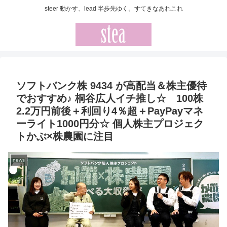
steer 動かす、lead 半歩先ゆく。すてきなあれこれ
ソフトバンク株 9434 が高配当＆株主優待
でおすすめ♪ 桐谷広人イチ推し☆ 100株
2.2万円前後＋利回り4％超＋PayPayマネ
ーライト1000円分☆ 個人株主プロジェク
トかぶ×株農園に注目
news