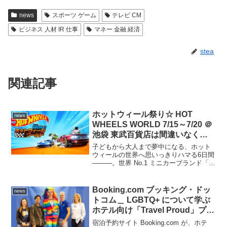
news
スポーツ ゲーム
テレビ CM
ビジネス 人材 IR 仕事
マネー 金融 経済
stea
関連記事
ホットウィール祭り☆ HOT
news
WHEELS WORLD 7/15～7/20 ＠
池袋 東武百貨店は間違いなく興
奮！名車300台以上大集結◎ 本格
子どもから大人まで夢中になる、ホット
コース激走 OK♪ 会場限定 レジェ
ウィールの世界へ思いっきりハマる6日間
―――。世界 No.1 ミニカーブランド「ホ
ンドツアー ポルシェ 935 も販
ットウィール」が300台以上大集結する期
売！
間限定イベント「HOT WHEELS
WORLD」（ホットウィールワールド）
Booking.com ブッキング・ドッ
news
が、7...
トコム＿ LGBTQ+ について学ぶ
ホテル向け「Travel Proud」プロ
グラム日本語版を提供開始、無料
宿泊予約サイト Booking.com が、ホテ