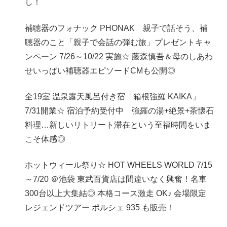
し！
補聴器のフォナック PHONAK 親子で話そう、補
聴器のこと「親子で会話の弾む旅」プレゼントキャ
ンペーン 7/26～10/22 実施☆ 藤森慎吾＆母のしあわ
せいっぱい補聴器エピソードCMも公開◎
全19室 温泉露天風呂付き宿「箱根強羅 KAIKA」
7/31開業☆ 宿泊予約受付中 強羅の湯+絶景+茶懐石
料理…新しいリトリート滞在という至福時間をいま
こそ体感◎
ホットウィール祭り☆ HOT WHEELS WORLD 7/15
～7/20 ＠池袋 東武百貨店は間違いなく興奮！名車
300台以上大集結◎ 本格コース激走 OK♪ 会場限定
レジェンドツアー ポルシェ 935 も販売！