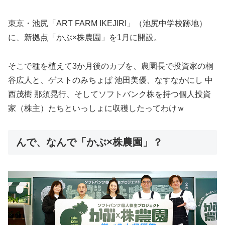
東京・池尻「ART FARM IKEJIRI」（池尻中学校跡地）
に、新拠点「かぶ×株農園」を1月に開設。
そこで種を植えて3か月後のカブを、農園長で投資家の桐
谷広人と、ゲストのみちょぱ 池田美優、なすなかにし 中
西茂樹 那須晃行、そしてソフトバンク株を持つ個人投資
家（株主）たちといっしょに収穫したってわけｗ
んで、なんで「かぶ×株農園」？