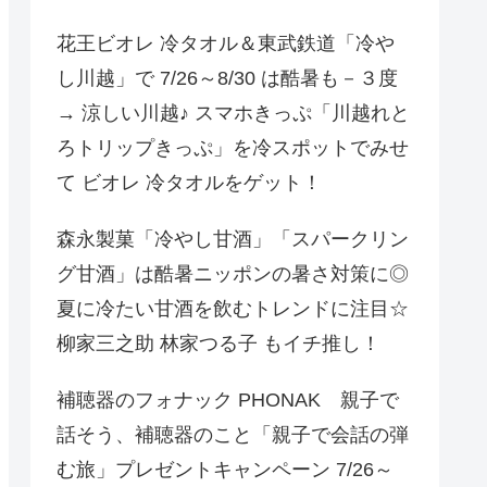
花王ビオレ 冷タオル＆東武鉄道「冷や
し川越」で 7/26～8/30 は酷暑も－３度
→ 涼しい川越♪ スマホきっぷ「川越れと
ろトリップきっぷ」を冷スポットでみせ
て ビオレ 冷タオルをゲット！
森永製菓「冷やし甘酒」「スパークリン
グ甘酒」は酷暑ニッポンの暑さ対策に◎
夏に冷たい甘酒を飲むトレンドに注目☆
柳家三之助 林家つる子 もイチ推し！
補聴器のフォナック PHONAK 親子で
話そう、補聴器のこと「親子で会話の弾
む旅」プレゼントキャンペーン 7/26～