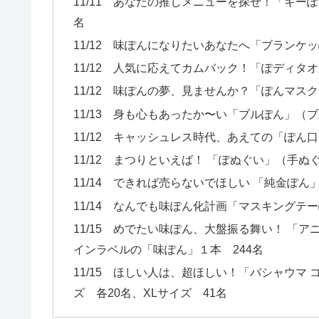
11/11 あなたの推しメニューを探せ！「キー
名
11/12 味ぽんになりたいあなたへ「ブランケ
11/12 人気に応えてカムバック！「ぽディタオル
11/12 味ぽんの夢、見ませんか？「ぽんマスク
11/13 身も心もあったか〜い「ブルぽん」（
11/12 キャッシュレス時代、あえての「ぽん口
11/12 まつりといえば！ 「ぽぬぐい」（手ぬぐ
11/14 できれば売らないでほしい 「純金ぽ
11/14 なんでも味ぽん化計画「マスキングテ
11/15 めでたい味ぽん、大盤振る舞い！ 「
インラベルの「味ぽん」１本 244名
11/15 ほしい人は、超ほしい！「バシャウマ 
ズ 各20名、XLサイズ 41名