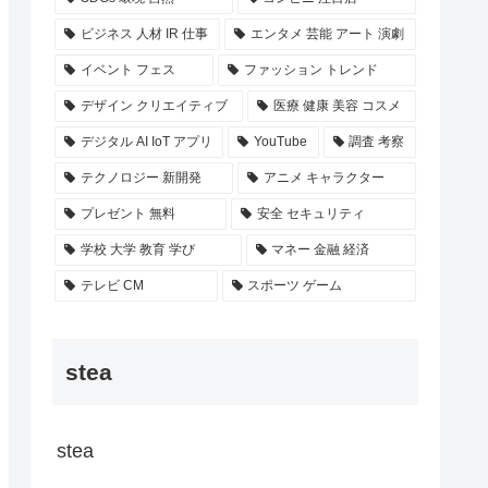
ビジネス 人材 IR 仕事
エンタメ 芸能 アート 演劇
イベント フェス
ファッション トレンド
デザイン クリエイティブ
医療 健康 美容 コスメ
デジタル AI IoT アプリ
YouTube
調査 考察
テクノロジー 新開発
アニメ キャラクター
プレゼント 無料
安全 セキュリティ
学校 大学 教育 学び
マネー 金融 経済
テレビ CM
スポーツ ゲーム
stea
stea