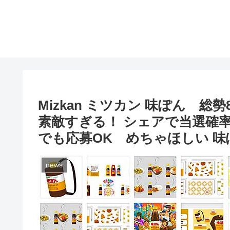
Mizkan ミツカン 味ぽん 総
素敵すぎる！ シェアで当選確
でも応募OK めちゃほしい 味
news