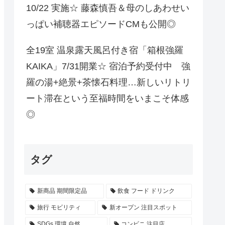
10/22 実施☆ 藤森慎吾＆母のしあわせい
っぱい補聴器エピソードCMも公開◎
全19室 温泉露天風呂付き宿「箱根強羅
KAIKA」7/31開業☆ 宿泊予約受付中 強
羅の湯+絶景+茶懐石料理…新しいリトリ
ート滞在という至福時間をいまこそ体感
◎
タグ
新商品 期間限定品
飲食 フード ドリンク
旅行 モビリティ
新オープン 注目スポット
SDGs 環境 自然
コンビニ 注目店