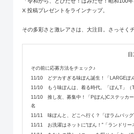
「令和から、とびだせ！はみだせ！昭和100年
X 投稿プレゼントをラインナップ。
その多彩さと激レアさは、大注目。さっそくチ
目
その前に応募方法をチェック♪
11/10 どデカすぎる味ぽん誕生！「LARGE
11/10 もう味ぽんは、着る時代。「ぽんT」（
11/10 推し友、募集中！「P(ぽん)Cステッカ
名
11/11 味ぽんと、どこへ行く？「ぽラムバッ
11/11 お洗濯はネットに“ぽん！”「ランドリ