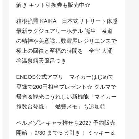
解き キット引換券も販売中☆
箱根強羅 KAIKA 日本式リトリート体感
最新ラグジュアリーホテル 誕生 茶道
の精神や美意識…数寄屋レジリエンスで
極上の回復と至福の時間を 全室 大涌
谷温泉露天風呂つき
ENEOS公式アプリ マイカーはじめて
登録で200円相当プレゼント☆ クルマで
帰省＆観光にうれしい新機能「マイカー
複数台登録」「燃費メモ」も追加◎
ベルメゾン キャラ推せち2027 予約販売
開始→ 9/30 まで５％引き！ ミッキー＆