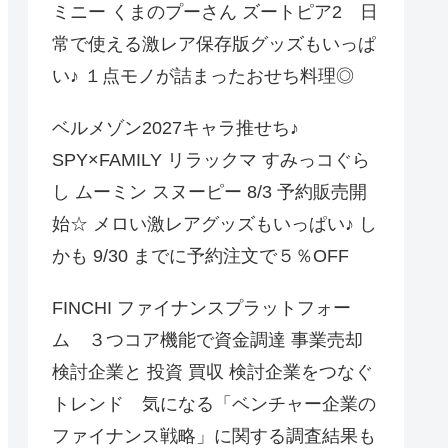
ミニー くまのプーさん ズートピア2 日
常で使える激レア保存版グッズもいっぱ
い♪ １点モノが詰まったおせち料理◎
ベルメゾン2027キャラ推せち♪
SPY×FAMILY リラックマ すみっコぐら
し ムーミン スヌーピー 8/3 予約販売開
始☆ メロい激レアグッズもいっぱい♪ し
かも 9/30 までに予約注文で５％OFF
FINCHI ファイナンスプラットフォー
ム ３つコア機能で資金調達 事業売却
検討企業と 投資 買収 検討企業をつなぐ
トレンド 気になる「ベンチャー企業の
ファイナンス戦略」に関する調査結果も