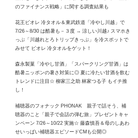
のファイナンス戦略」に関する調査結果も
花王ビオレ 冷タオル＆東武鉄道「冷やし川越」で
7/26～8/30 は酷暑も－３度 → 涼しい川越♪ スマホき
っぷ「川越れとろトリップきっぷ」を冷スポットで
みせて ビオレ 冷タオルをゲット！
森永製菓「冷やし甘酒」「スパークリング甘酒」は
酷暑ニッポンの暑さ対策に◎ 夏に冷たい甘酒を飲む
トレンドに注目☆ 柳家三之助 林家つる子 もイチ推
し！
補聴器のフォナック PHONAK 親子で話そう、補
聴器のこと「親子で会話の弾む旅」プレゼントキャ
ンペーン 7/26～10/22 実施☆ 藤森慎吾＆母のしあわ
せいっぱい補聴器エピソードCMも公開◎