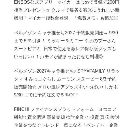
ENEOS公式アプリ マイカーはじめて登録で200円
相当プレゼント☆ クルマで帰省＆観光にうれしい新
機能「マイカー複数台登録」「燃費メモ」も追加◎
ベルメゾン キャラ推せち2027 予約販売開始→ 9/30
まで５％引き！ ミッキー＆ミニー くまのプーさん
ズートピア2 日常で使える激レア保存版グッズも
いっぱい♪ １点モノが詰まったおせち料理◎
ベルメゾン2027キャラ推せち♪ SPY×FAMILY リラッ
クマ すみっコぐらし ムーミン スヌーピー 8/3 予約
販売開始☆ メロい激レアグッズもいっぱい♪ しかも
9/30 までに予約注文で５％OFF
FINCHI ファイナンスプラットフォーム ３つコア
機能で資金調達 事業売却 検討企業と 投資 買収 検討
企業をつなぐトレンド 気になる「ベンチャー企業