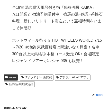
全19室 温泉露天風呂付き宿「箱根強羅 KAIKA」
7/31開業☆ 宿泊予約受付中 強羅の湯+絶景+茶懐石
料理…新しいリトリート滞在という至福時間をいま
こそ体感◎
ホットウィール祭り☆ HOT WHEELS WORLD 7/15
～7/20 ＠池袋 東武百貨店は間違いなく興奮！名車
300台以上大集結◎ 本格コース激走 OK♪ 会場限定
レジェンドツアー ポルシェ 935 も販売！
news
テクノロジー 新開発
デジタル AI IoT アプリ
新商品 期間限定品
stea