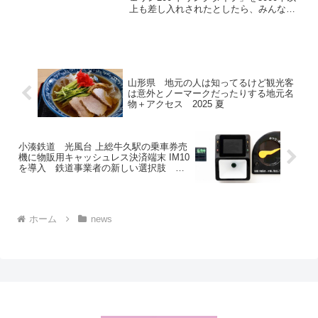
上も差し入れされたとしたら、みんなは
ムービーも◎ 森永乳業
どんなアクションに出る？木村昴は“差し
入れ返し”でお裾分け（お返しシェア）す
ることを決めた。乾燥が気になる季節に
フィットす...
山形県 地元の人は知ってるけど観光客
は意外とノーマークだったりする地元名
物＋アクセス 2025 夏
小湊鉄道 光風台 上総牛久駅の乗車券売
機に物販用キャッシュレス決済端末 IM10
を導入 鉄道事業者の新しい選択肢 エ
ム・ピー・ソリューション
ホーム
news