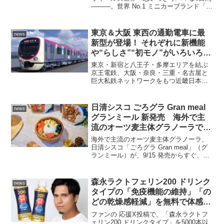
―――。世界 No.1 ミニカーブランド「ホ
ンドツアー ポルシェ 935 も販
ットウィール」が300台以上大集結する期
売！
間限定イベント「HOT WHEELS
WORLD」（ホットウィールワールド）
東京＆大阪 東西の通勤電車に最
news
が、7...
新型が登場！ それぞれに新機能
や“らしさ”“初モノ”がいろいろ詰
まってて期待大
東京・新宿と八王子・多摩エリアを結ぶ
京王電鉄、大阪・奈良・三重・名古屋と
巨大私鉄ネットワークをもつ近畿日本鉄
道。この2つの鉄道会社が、きょう5月10
日、新型車両の導入を発表したぞ！東京
と大阪、東西の通勤電車の最新型は、ど
日清シスコ ごろグラ Gran meal
news
んな特長があるか、チ...
グランミール 新発売 海外で主
流のオーツ麦主体グラノーラで時
短かんたん健康な朝食を習慣化♪
海外で主流のオーツ麦主体グラノーラ、
日清シスコ「ごろグラ Gran meal」（グ
ランミール）が、9/15 発売からすぐ、人
気インフルエンサー＆女性記者たちから
「いいね！」が山積みに―――。韓国で
流行ってるグリークヨーグルトボウルに
森永ラクトフェリン200 ドリンク
news
してみて...
タイプの「免疫機能の維持」「の
どの乾燥感軽減」を無料で体感す
るなら 1/31 二子玉川駅だ！ 駅前
ファンの 応援X投稿で、「森永ラクトフ
で1万本プレゼント☆ 木村昴 最新
ェリン200 ドリンクタイプ」を5000本以