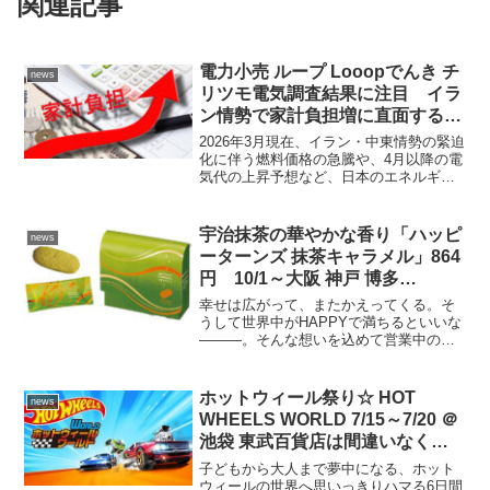
関連記事
電力小売 ループ Looopでんき チ
news
リツモ電気調査結果に注目 イラ
ン情勢で家計負担増に直面するい
ま新電力を見直す絶好機会 新電
2026年3月現在、イラン・中東情勢の緊迫
力利用者６割が「安くなった」３
化に伴う燃料価格の急騰や、4月以降の電
気代の上昇予想など、日本のエネルギー
つの自動割引にも注目
動向は、再び先行きが見えない状況にあ
る。混乱の長期化による市場価格の上昇
が懸念されるなか、独立系エネルギー事
宇治抹茶の華やかな香り「ハッピ
news
業者 ループ L...
ーターンズ 抹茶キャラメル」864
円 10/1～大阪 神戸 博多
HAPPY Turn’s で期間＆数量限定
幸せは広がって、またかえってくる。そ
販売 旅や出張のおみやげにも
うして世界中がHAPPYで満ちるといいな
―――。そんな想いを込めて営業中の阪
GOOD♪
急うめだ本店 地下1階 HAPPY Turn’s／神
戸阪急 地下1階 HAPPY Turn’s／博多阪急
地下1階 HAPPY ...
ホットウィール祭り☆ HOT
news
WHEELS WORLD 7/15～7/20 ＠
池袋 東武百貨店は間違いなく興
奮！名車300台以上大集結◎ 本格
子どもから大人まで夢中になる、ホット
コース激走 OK♪ 会場限定 レジェ
ウィールの世界へ思いっきりハマる6日間