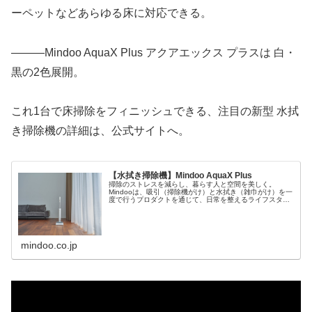
ーペットなどあらゆる床に対応できる。
―――Mindoo AquaX Plus アクアエックス プラスは 白・
黒の2色展開。
これ1台で床掃除をフィニッシュできる、注目の新型 水拭
き掃除機の詳細は、公式サイトへ。
【水拭き掃除機】Mindoo AquaX Plus
掃除のストレスを減らし、暮らす人と空間を美しく。
Mindooは、吸引（掃除機がけ）と水拭き（雑巾がけ）を一
度で行うプロダクトを通じて、日常を整えるライフスタイ
ル家電ブランドです。
mindoo.co.jp